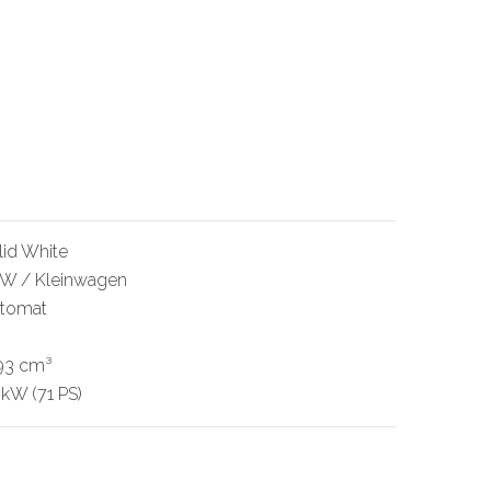
lid White
W / Kleinwagen
tomat
193 cm³
 kW (71 PS)