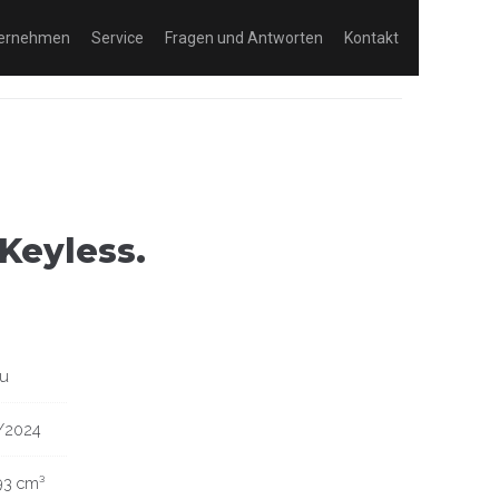
ernehmen
Service
Fragen und Antworten
Kontakt
Keyless.
u
/2024
193 cm³