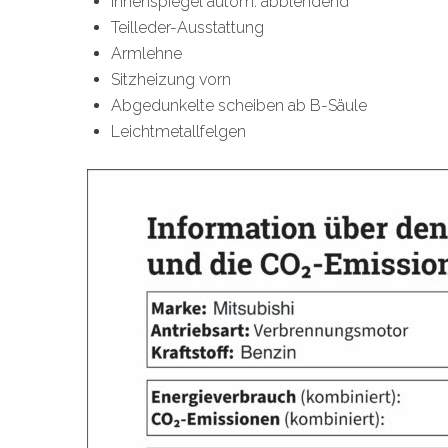
Innenspiegel autom. abblendend
Teilleder-Ausstattung
Armlehne
Sitzheizung vorn
Abgedunkelte scheiben ab B-Säule
Leichtmetallfelgen