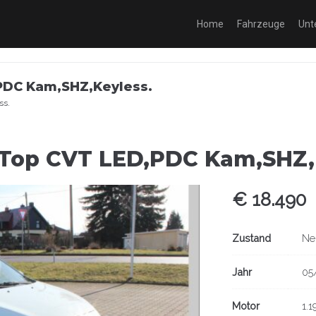
Home
Fahrzeuge
Unt
,PDC Kam,SHZ,Keyless.
ss.
r Top CVT LED,PDC Kam,SHZ,
€ 18.490
Zustand
Ne
Jahr
05
Motor
1.