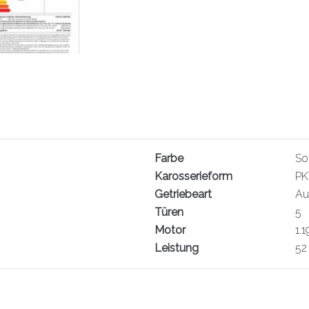
Farbe
So
Karosserieform
PK
Getriebeart
Au
Türen
5
Motor
1.
Leistung
52