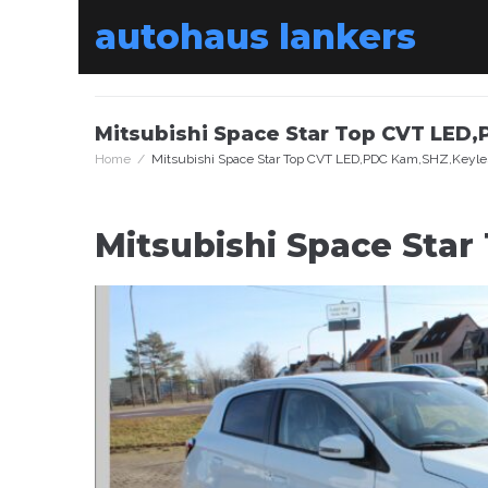
Skip
autohaus lankers
to
content
Mitsubishi Space Star Top CVT LED
Home
/
Mitsubishi Space Star Top CVT LED,PDC Kam,SHZ,Keyle
Mitsubishi Space Sta