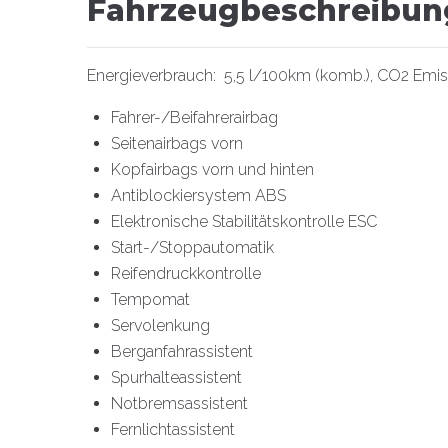
Fahrzeugbeschreibun
Energieverbrauch: 5,5 l/100km (komb.), CO2 Emiss
Fahrer-/Beifahrerairbag
Seitenairbags vorn
Kopfairbags vorn und hinten
Antiblockiersystem ABS
Elektronische Stabilitätskontrolle ESC
Start-/Stoppautomatik
Reifendruckkontrolle
Tempomat
Servolenkung
Berganfahrassistent
Spurhalteassistent
Notbremsassistent
Fernlichtassistent